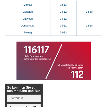
Montag
08-13
Dienstag
08-12
14-18
Mittwoch
08-12
Donnerstag
08-12
14-18
Freitag
08-13